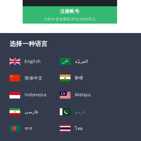
注册帐号
为初学者免费获得10,000美元
选择一种语言
English
العربيّة
简体中文
हिन्दी
Indonesia
Melayu
اردو
فارسی
বাংলা
ไทย