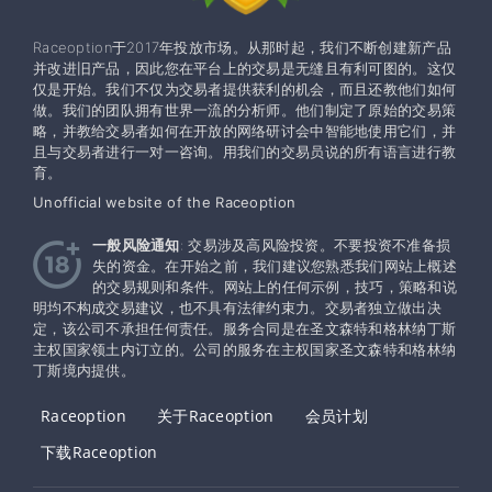
Raceoption于2017年投放市场。从那时起，我们不断创建新产品
并改进旧产品，因此您在平台上的交易是无缝且有利可图的。这仅
仅是开始。我们不仅为交易者提供获利的机会，而且还教他们如何
做。我们的团队拥有世界一流的分析师。他们制定了原始的交易策
略，并教给交易者如何在开放的网络研讨会中智能地使用它们，并
且与交易者进行一对一咨询。用我们的交易员说的所有语言进行教
育。
Unofficial website of the Raceoption
一般风险通知
: 交易涉及高风险投资。不要投资不准备损
失的资金。在开始之前，我们建议您熟悉我们网站上概述
的交易规则和条件。网站上的任何示例，技巧，策略和说
明均不构成交易建议，也不具有法律约束力。交易者独立做出决
定，该公司不承担任何责任。服务合同是在圣文森特和格林纳丁斯
主权国家领土内订立的。公司的服务在主权​​国家圣文森特和格林纳
丁斯境内提供。
Raceoption
关于Raceoption
会员计划
下载Raceoption