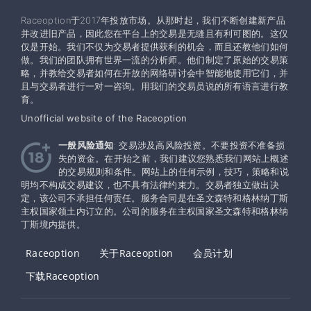
Raceoption于2017年投放市场。从那时起，我们不断创建新产品
并改进旧产品，因此您在平台上的交易是无缝且有利可图的。这仅
仅是开始。我们不仅为交易者提供获利的机会，而且还教他们如何
做。我们的团队拥有世界一流的分析师。他们制定了原始的交易策
略，并教给交易者如何在开放的网络研讨会中智能地使用它们，并
且与交易者进行一对一咨询。用我们的交易员说的所有语言进行教
育。
Unofficial website of the Raceoption
一般风险通知
: 交易涉及高风险投资。不要投资不准备损
失的资金。在开始之前，我们建议您熟悉我们网站上概述
的交易规则和条件。网站上的任何示例，技巧，策略和说
明均不构成交易建议，也不具有法律约束力。交易者独立做出决
定，该公司不承担任何责任。服务合同是在圣文森特和格林纳丁斯
主权国家领土内订立的。公司的服务在主权​​国家圣文森特和格林纳
丁斯境内提供。
Raceoption
关于Raceoption
会员计划
下载Raceoption