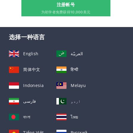
注册帐号
为初学者免费获得10,000美元
选择一种语言
English
العربيّة
简体中文
हिन्दी
Indonesia
Melayu
اردو
فارسی
বাংলা
ไทย
Tiếng Việt
Русский