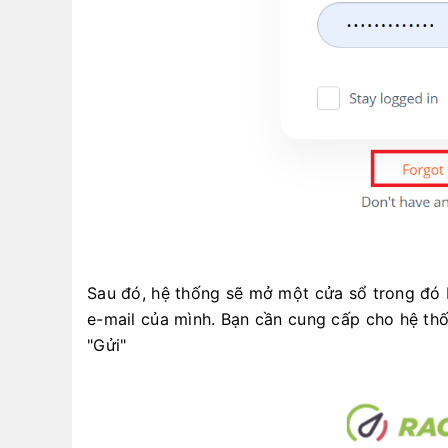
Sau đó, hệ thống sẽ mở một cửa sổ trong đó 
e-mail của mình.
Bạn cần cung cấp cho hệ thố
"Gửi"