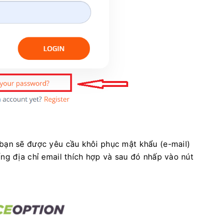
bạn sẽ được yêu cầu khôi phục mật khẩu (e-mail)
ng địa chỉ email thích hợp và sau đó nhấp vào nút