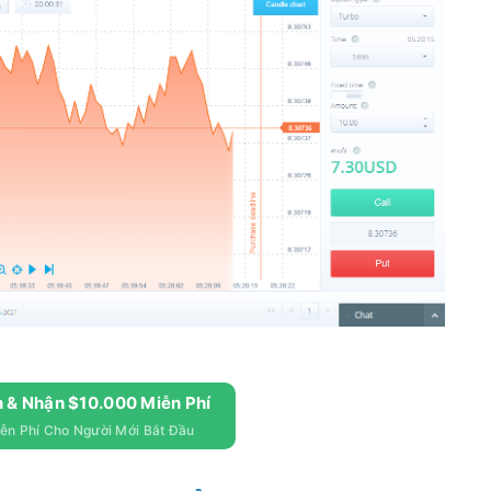
 & Nhận $10.000 Miễn Phí
ễn Phí Cho Người Mới Bắt Đầu