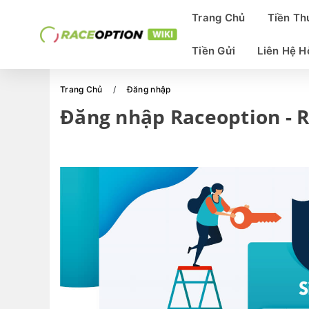
Trang Chủ
Tiền T
Tiền Gửi
Liên Hệ H
Trang Chủ
Đăng nhập
Đăng nhập Raceoption - 