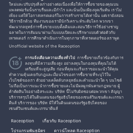
ใหม่และปรับปรุงสิ่งเก่าอย่างต่อเนื่องเพื่อให้การซื้อขายของคุณบน
แพลตฟอร์มนั้นราบรื่นและมีกำไร และนั่นเป็นเพียงจุดเริ่มต้น เราไม่
เพียง แต่ให้โอกาสเทรดเดอร์ในการสร้างรายได้เท่านั้น แต่เรายังสอน
วิธีการอีกด้วย ทีมงานของเรามีนักวิเคราะห์ระดับโลก พวกเขา
พัฒนากลยุทธ์การซื้อขายแบบดั้งเดิมและสอนวิธีการใช้อย่างชาญ
ฉลาดในการสัมมนาผ่านเว็บแบบเปิดและปรึกษาแบบตัวต่อตัวกับ
เทรดเดอร์ การศึกษาดำเนินการในทุกภาษาที่เทรดเดอร์ของเราพูด
Unofficial website of the Raceoption
การแจ้งเตือนความเสี่ยงทั่วไป
: การซื้อขายเกี่ยวข้องกับการ
ลงทุนที่มีความเสี่ยงสูง อย่าลงทุนในกองทุนที่คุณไม่ได้
เตรียมที่จะสูญเสีย ก่อนที่คุณจะเริ่มเราขอแนะนำให้คุณ
ทำความคุ้นเคยกับกฎและเงื่อนไขของการซื้อขายที่ระบุไว้ใน
เว็บไซต์ของเรา ตัวอย่างเคล็ดลับกลยุทธ์และคำแนะนำใด ๆ บนไซต์
ไม่ถือเป็นการแนะนำการซื้อขายและไม่มีผลผูกพันตามกฎหมาย ผู้
ค้าตัดสินใจอย่างอิสระและ บริษัท นี้ไม่รับผิดชอบต่อพวกเขา สัญญา
บริการสรุปได้ในดินแดนของรัฐอธิปไตยของเซนต์วินเซนต์และเกรนา
ดีนส์ บริการของ บริษัท มีให้ในดินแดนของรัฐอธิปไตยของ
เซนต์วินเซนต์และเกรนาดีนส์
Raceoption
เกี่ยวกับ Raceoption
โปรแกรมพันธมิตร
ดาวน์โหลด Raceoption