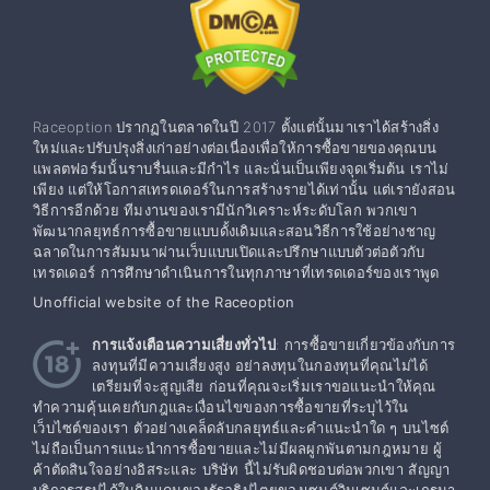
Raceoption ปรากฏในตลาดในปี 2017 ตั้งแต่นั้นมาเราได้สร้างสิ่ง
ใหม่และปรับปรุงสิ่งเก่าอย่างต่อเนื่องเพื่อให้การซื้อขายของคุณบน
แพลตฟอร์มนั้นราบรื่นและมีกำไร และนั่นเป็นเพียงจุดเริ่มต้น เราไม่
เพียง แต่ให้โอกาสเทรดเดอร์ในการสร้างรายได้เท่านั้น แต่เรายังสอน
วิธีการอีกด้วย ทีมงานของเรามีนักวิเคราะห์ระดับโลก พวกเขา
พัฒนากลยุทธ์การซื้อขายแบบดั้งเดิมและสอนวิธีการใช้อย่างชาญ
ฉลาดในการสัมมนาผ่านเว็บแบบเปิดและปรึกษาแบบตัวต่อตัวกับ
เทรดเดอร์ การศึกษาดำเนินการในทุกภาษาที่เทรดเดอร์ของเราพูด
Unofficial website of the Raceoption
การแจ้งเตือนความเสี่ยงทั่วไป
: การซื้อขายเกี่ยวข้องกับการ
ลงทุนที่มีความเสี่ยงสูง อย่าลงทุนในกองทุนที่คุณไม่ได้
เตรียมที่จะสูญเสีย ก่อนที่คุณจะเริ่มเราขอแนะนำให้คุณ
ทำความคุ้นเคยกับกฎและเงื่อนไขของการซื้อขายที่ระบุไว้ใน
เว็บไซต์ของเรา ตัวอย่างเคล็ดลับกลยุทธ์และคำแนะนำใด ๆ บนไซต์
ไม่ถือเป็นการแนะนำการซื้อขายและไม่มีผลผูกพันตามกฎหมาย ผู้
ค้าตัดสินใจอย่างอิสระและ บริษัท นี้ไม่รับผิดชอบต่อพวกเขา สัญญา
บริการสรุปได้ในดินแดนของรัฐอธิปไตยของเซนต์วินเซนต์และเกรนา