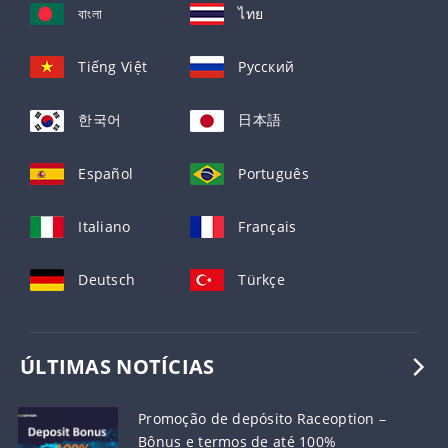
বাংলা
ไทย
Tiếng Việt
Русский
한국어
日本語
Español
Português
Italiano
Français
Deutsch
Türkçe
ÚLTIMAS NOTÍCIAS
Promoção de depósito Raceoption –
Bônus e termos de até 100%