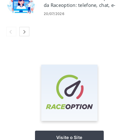
da Raceoption: telefone, chat, e-
mail e tempos de resposta
20/07/2026
Visite o Site