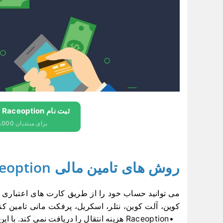
ثبت نام Raceoption و دریافت 10،000 دلار رایگان
برای مبتدیان 10،000 دلار رایگان دریافت کنید
روش های تامین مالی Raceoption
کوین، آلت کوین، نتلر، اسکریل، پرفکت مانی تامین کنی
Raceoption هزینه انتقال را دریافت نمی کند.
با ا