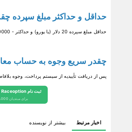
حداقل و حداکثر مبلغ سپرده چ
حداقل مبلغ سپرده 20 دلار (یا یورو) و حداکثر - 100000 دلار (یا یورو) است.
چقدر سریع وجوه به حساب معام
پس از دریافت تأییدیه از سیستم پرداخت، وجوه بلافا
ثبت نام Raceoption و دریافت 10،000 دلار رایگان
برای مبتدیان 10،000 دلار رایگان دریافت کنید
اخبار مرتبط
بیشتر از نویسنده